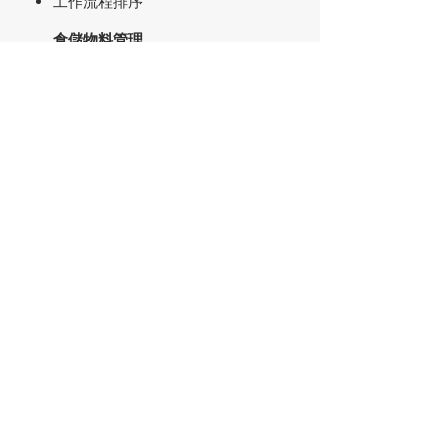
工作流程排序
倉儲物料管理
空間配置優化
取料備料優化
車輛調度
路線優化
機器學習預測
預測性維修
物聯網分析
即時監測
突發狀態管理
媒體業
工作流程優化
人力資源最佳化
工作配置
工作流程排
機器學習預測