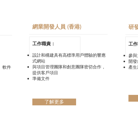
網業開發人員 (香港)
研發
工作職責：
工作
設計和構建具有高標準用戶體驗的響應
參與
式網站
開發
與項目管理團隊和創意團隊密切合作，
、軟件
產生
提供客戶項目
準備文件
了解更多