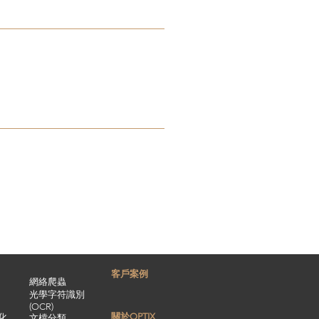
客戶案例
網絡
爬蟲
光學字符識別
(OCR)
關於OPTIX​​
化
文檔分類