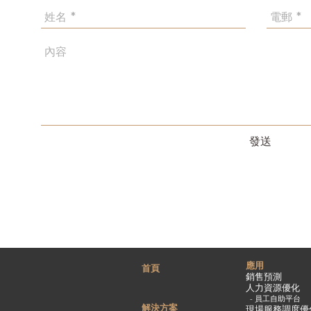
：
發送
應用
首頁
銷售預測
人力資源優化
-
員工自助平台
解決方案
現場服務調度優