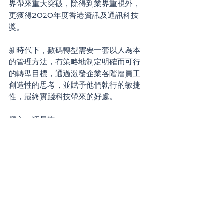
界帶來重大突破，除得到業界重視外，
更獲得2020年度香港資訊及通訊科技
獎。
新時代下，數碼轉型需要一套以人為本
的管理方法，有策略地制定明確而可行
的轉型目標，通過激發企業各階層員工
創造性的思考，並賦予他們執行的敏捷
性，最終實踐科技帶來的好處。
撰文：馮景龍
Optix Solutions Ltd. 創辦人、香港電
腦學會人工智能專家小組執行委員會成
員
查看全部
最新文章